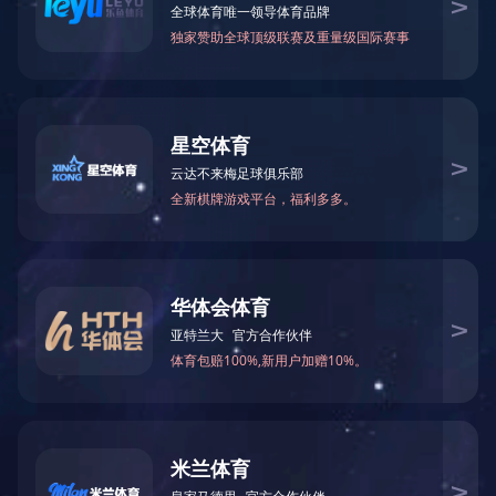
新闻资讯
公司动态
振动盘知识
关于我们
联系我们
产品导航
视觉检测设备
电子五金/塑料类精密振动盘
食品/医药/小商品类振动盘
振动盘辅助设备展示
涂层举例
振动盘展示
振动底座展示
振动盘知识