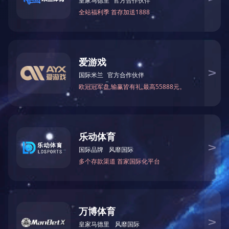
揭秘振动盘底座如何鉴别好坏
福州道同带你认识什么是振动盘
振动盘厂家告诉你振动盘振动乏力或过慢的原因
浅析振动盘工作原理
精密振动盘
螺丝振动盘
自动振动盘
您所在的位置：
星空官方网站-星空online(中国)
>
产品中心
>
涂层举例
振动盘耐磨涂层