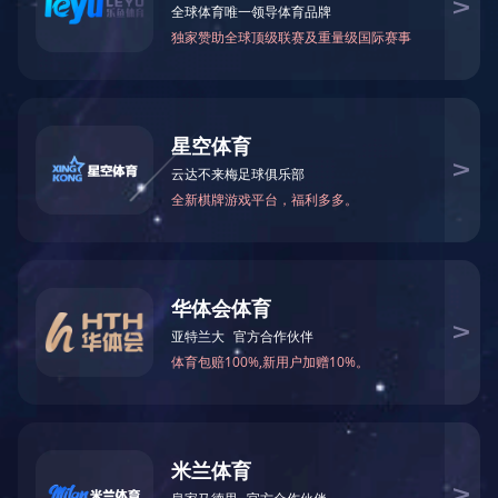
新闻资讯
公司动态
振动盘知识
关于我们
联系我们
产品导航
视觉检测设备
电子五金/塑料类精密振动盘
食品/医药/小商品类振动盘
振动盘辅助设备展示
涂层举例
振动盘展示
振动底座展示
振动盘知识