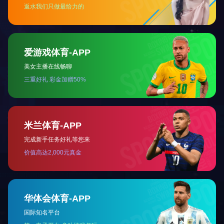
振动盘表面喷涂
振动盘耐磨涂层
侧拉直线送料器
医用振动盘
灯丝振动盘
版权所有
福建道同机械有限公司
（
getreadytoroll.com
）电话：