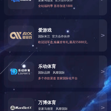
揭秘振动盘底座如何鉴别好坏
福州道同带你认识什么是振动盘
振动盘厂家告诉你振动盘振动乏力或过慢的原因
浅析振动盘工作原理
精密振动盘
螺丝振动盘
自动振动盘
您所在的位置：
星空官方网站-星空online(中国)
>
产品中心
>
振动底座展示
福州振动盘底座